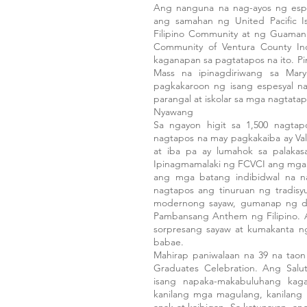
Ang nanguna na nag-ayos ng espe
ang samahan ng United Pacific I
Filipino Community at ng Guamania
Community of Ventura County In
kaganapan sa pagtatapos na ito. Pi
Mass na ipinagdiriwang sa Mar
pagkakaroon ng isang espesyal n
parangal at iskolar sa mga nagtata
Nyawang
Sa ngayon higit sa 1,500 nagtap
nagtapos na may pagkakaiba ay Val
at iba pa ay lumahok sa palakas
Ipinagmamalaki ng FCVCI ang mga 
ang mga batang indibidwal na n
nagtapos ang tinuruan ng tradisyu
modernong sayaw, gumanap ng du
Pambansang Anthem ng Filipino.
sorpresang sayaw at kumakanta ng
babae.
Mahirap paniwalaan na 39 na taon
Graduates Celebration. Ang Salut
isang napaka-makabuluhang kaga
kanilang mga magulang, kanilang 