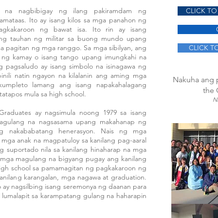
a na nagbibigay ng ilang pakiramdam ng
CLICK TO
ataas. Ito ay isang kilos sa mga panahon ng
agkakaroon ng bawat isa. Ito rin ay isang
 ng tauhan ng militar sa buong mundo upang
sa pagitan ng mga ranggo. Sa mga sibilyan, ang
CLICK T
n ng kamay o isang tango upang imungkahi na
Ang pagsaludo ay isang simbolo na isinagawa ng
pinili natin ngayon na kilalanin ang aming mga
Nakuha ang p
kumpleto lamang ang isang napakahalagang
the 
tatapos mula sa high school.
Ni
Graduates ay nagsimula noong 1979 sa isang
agulang na nagsasama upang makahanap ng
ng nakababatang henerasyon. Nais ng mga
 mga anak na magpatuloy sa kanilang pag-aaral
g suportado nila sa kanilang hinaharap na mga
g mga magulang na bigyang pugay ang kanilang
igh school sa pamamagitan ng pagkakaroon ng
kanilang karangalan, mga nagawa at graduation.
o ay nagsilbing isang seremonya ng daanan para
a lumalapit sa karampatang gulang na haharapin