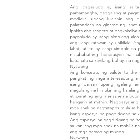
Ang pagsaludo ay isang salit
pamamangha, paggalang at pagmam
medieval upang kilalanin ang p
palatandaan na ginamit ng lahat
ipakita ang respeto at pagkakaiba 
pagsaludo ay isang simpleng alo
ang ilang katawan ay kinikilala. 
lahat, at ito ay isang simbolo na 
nakababatang henerasyon na na
kabanata sa kanilang buhay, na nag
Nyawang
Ang konsepto ng Salute to the 
pangkat ng mga interesadong m
isang paraan upang igalang a
magulang na himukin ang kanilang
at iparating ang mensahe na buon
hangarin at mithiin. Nagpasya an
mga anak na nagtatapos mula sa h
isang espesyal na pagdiriwang sa 
Ang espesyal na pagdiriwang na it
sa kanilang mga anak na mabilis n
ang mga hamon ng mundo.
Nyawang