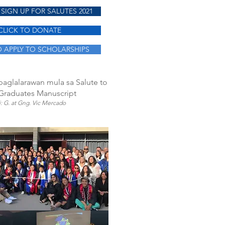
 SIGN UP FOR SALUTES 2021
CLICK TO DONATE
O APPLY TO SCHOLARSHIPS
aglalarawan mula sa Salute to
Graduates Manuscript
: G. at Gng. Vic Mercado