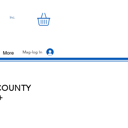
Inc.
Mag-log In
More
COUNTY
+