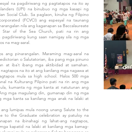
syal na pagdiriwang ng pagtatapos na ito ay
slanders (UPI) na binubuo ng mga kasapi ng
n Social Club. Sa paglaon, kinuha ng Filipino
corporated (FCVCI) ang espesyal na taunang
narangalan nila ang kaganapan sa Baccalaureate
y Star of the Sea Church, pati na rin ang
a pagdiriwang kung saan namigay sila ng mga
pos na mag-aaral.
os ang pinarangalan. Maraming mag-aaral na
edictorian o Salutatorian, iba pang mga pinuno
an at iba`t ibang mga aktibidad at samahan.
nagtapos na ito at ang kanilang mga nagawa at
agtapos mula sa high school. Halos 500 mga
nal na Kulturang Pilipino pati na rin ang mga
la, kumanta ng mga kanta at natutunan ang
 Ang mga magulang din, gumanap din ng mga
 mga kanta sa kanilang mga anak na lalaki at
 ang lumipas mula noong unang Salute to the
e to the Graduate celebration ay patuloy na
napan na ibinahagi ng lahat-ang nagtapos,
mga kapatid na lalaki at kanilang mga kamag-