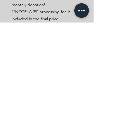
monthly donation!
**NOTE: A 3% processing fee is
included in the final price.
PAGDIYERA NG MGA
ACHIEVEMENTS NG FILIPINO SA
SAGONG 45+ TAON
SUMUPOR
Email US
TA
Tel:
805-283-7119
info@fcvci.org
© 2021 Filipino Community of Ventura County, Inc.
| Nakalaan ang lahat ng
mga karapatan. |
Ipinagmamalaki na nilikha ng Teknikal na Editor na si Noe