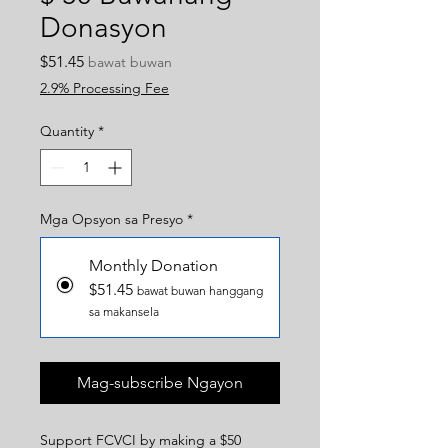
Donasyon
Presyo
$51.45
bawat buwan
2.9% Processing Fee
Quantity
*
Mga Opsyon sa Presyo
*
Monthly Donation
$51.45
bawat buwan hanggang
sa makansela
Mag-subscribe Ngayon
Support FCVCI by making a $50